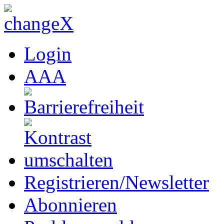
Login
A
A
A
Registrieren/Newsletter
Abonnieren