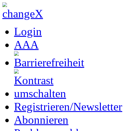
Login
A
A
A
Registrieren/Newsletter
Abonnieren