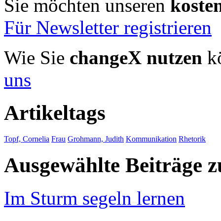
Sie möchten unseren
koste
Für Newsletter registrieren
Wie Sie
changeX nutzen
kö
uns
Artikeltags
Topf, Cornelia
Frau
Grohmann, Judith
Kommunikation
Rhetorik
Ausgewählte Beiträge
Im Sturm segeln lernen