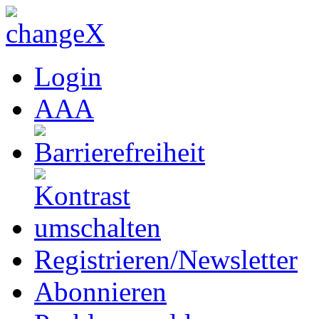
Login
A
A
A
Registrieren/Newsletter
Abonnieren