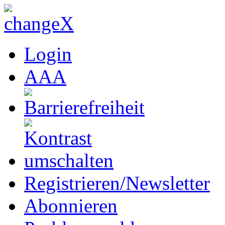
Login
A
A
A
Registrieren/Newsletter
Abonnieren