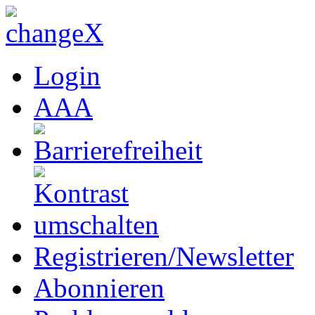
Login
A
A
A
Registrieren/Newsletter
Abonnieren