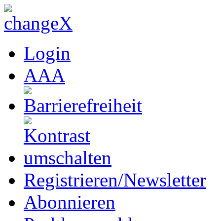
Login
A
A
A
Registrieren/Newsletter
Abonnieren