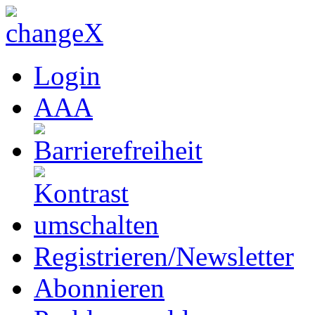
Login
A
A
A
Registrieren/Newsletter
Abonnieren