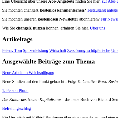
Eine Übersicht über unsere
Abo-Angebote
finden Sie hier:
zur Abo-Ü
Sie möchten changeX
kostenlos kennnenlernen
?
Testzugang anleg
Sie möchten unseren
kostenlosen Newsletter
abonnieren?
Für Newsle
Wie Sie
changeX nutzen
können, erfahren Sie hier.
Über uns
Artikeltags
Peters, Tom
Spitzenleistung
Wirtschaft
Zerstörung, schöpferische
Unt
Ausgewählte Beiträge zum Thema
Neue Arbeit im Weichspülgang
Neue Studien auf den Punkt gebracht - Folge 9:
Creative Work. Busin
1. Person Plural
Die Kultur des Neuen Kapitalismus
- das neue Buch von Richard Sen
Befreiungsschlag
Ein Gespräch mit Frithjof Bergmann über eine neue Arbeit und eine 