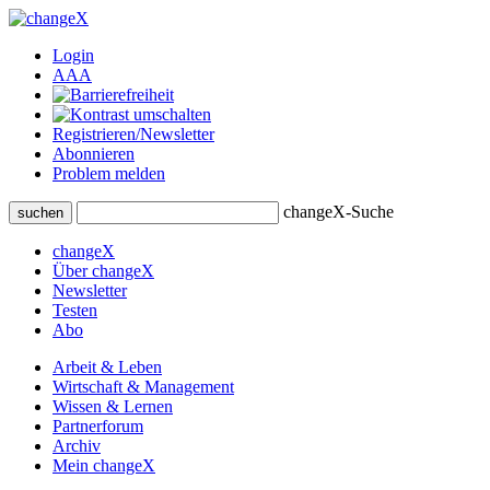
Login
A
A
A
Registrieren/Newsletter
Abonnieren
Problem melden
changeX-Suche
suchen
changeX
Über changeX
Newsletter
Testen
Abo
Arbeit & Leben
Wirtschaft & Management
Wissen & Lernen
Partnerforum
Archiv
Mein changeX