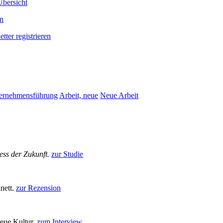
bersicht
en
tter registrieren
ernehmensführung
Arbeit, neue
Neue Arbeit
ess der Zukunft.
zur Studie
nett.
zur Rezension
neue Kultur.
zum Interview