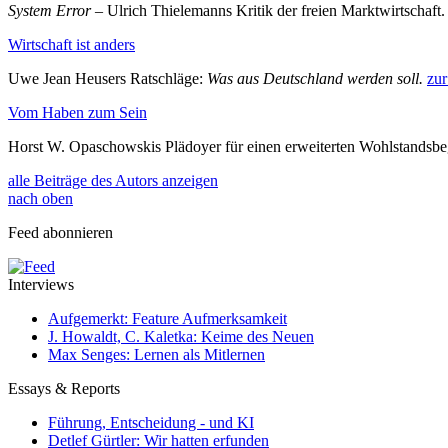
System Error
– Ulrich Thielemanns Kritik der freien Marktwirtschaft
Wirtschaft ist anders
Uwe Jean Heusers Ratschläge:
Was aus Deutschland werden soll.
zur
Vom Haben zum Sein
Horst W. Opaschowskis Plädoyer für einen erweiterten Wohlstandsbe
alle Beiträge des Autors anzeigen
nach oben
Feed abonnieren
Interviews
Aufgemerkt: Feature Aufmerksamkeit
J. Howaldt, C. Kaletka: Keime des Neuen
Max Senges: Lernen als Mitlernen
Essays & Reports
Führung, Entscheidung - und KI
Detlef Gürtler: Wir hatten erfunden