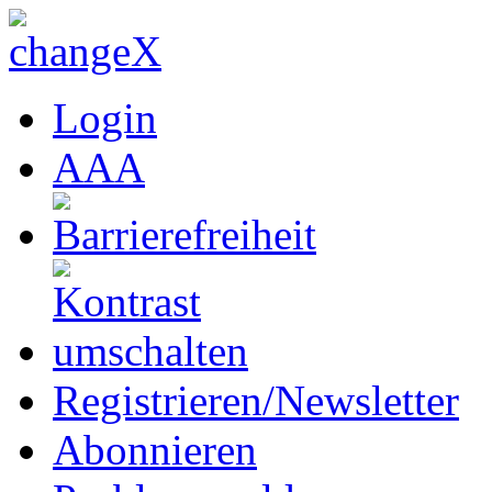
Login
A
A
A
Registrieren/Newsletter
Abonnieren