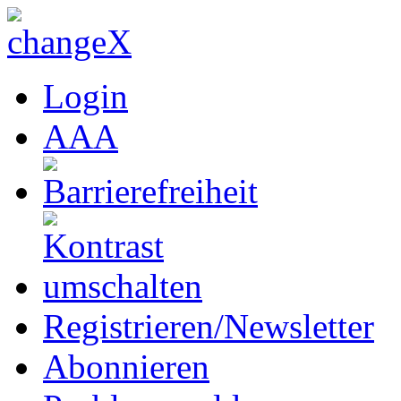
Login
A
A
A
Registrieren/Newsletter
Abonnieren