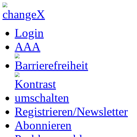
Login
A
A
A
Registrieren/Newsletter
Abonnieren