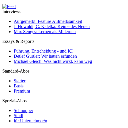
Interviews
Aufgemerkt: Feature Aufmerksamkeit
J. Howaldt, C. Kaletka: Keime des Neuen
Max Senges: Lernen als Mitlernen
Essays & Reports
Führung, Entscheidung - und KI
Detlef Gürtler: Wir hatten erfunden
Michael Gleich: Was nicht wirkt, kann weg
Standard-Abos
Starter
Basis
Premium
Spezial-Abos
Schnupper
Studi
für Unternehmer/n