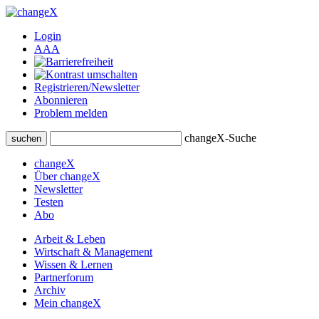
Login
A
A
A
Registrieren/Newsletter
Abonnieren
Problem melden
changeX-Suche
suchen
changeX
Über changeX
Newsletter
Testen
Abo
Arbeit & Leben
Wirtschaft & Management
Wissen & Lernen
Partnerforum
Archiv
Mein changeX