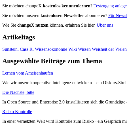
Sie möchten changeX
kostenlos kennnenlernen
?
Testzugang anleg
Sie möchten unseren
kostenlosen Newsletter
abonnieren?
Für Newsle
Wie Sie
changeX nutzen
können, erfahren Sie hier.
Über uns
Artikeltags
Sunstein, Cass R.
Wissensökonomie
Wiki
Wissen
Weisheit der Vielen
Ausgewählte Beiträge zum Thema
Lernen vom Ameisenhaufen
Wie wir unsere kooperative Intelligenz entwickeln – ein Diskurs-St
Die Nächste, bitte
In Open Source und Enterprise 2.0 kristallisieren sich die Grundzüge 
Risiko Kontrolle
In einer vernetzten Welt wird Kontrolle zum Risiko - ein Gespräch m