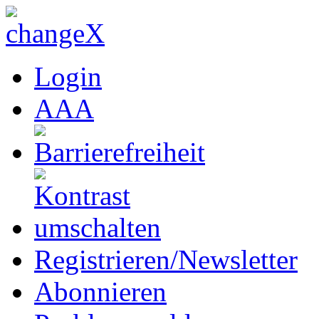
Login
A
A
A
Registrieren/Newsletter
Abonnieren