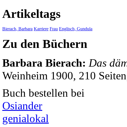
Artikeltags
Bierach, Barbara
Karriere
Frau
Englisch, Gundula
Zu den Büchern
Barbara Bierach
:
Das däm
Weinheim 1900, 210 Seite
Buch bestellen bei
Osiander
genialokal