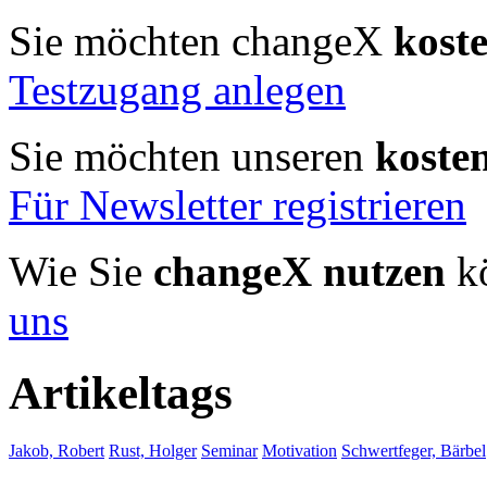
Sie möchten changeX
kost
Testzugang anlegen
Sie möchten unseren
koste
Für Newsletter registrieren
Wie Sie
changeX nutzen
kö
uns
Artikeltags
Jakob, Robert
Rust, Holger
Seminar
Motivation
Schwertfeger, Bärbel