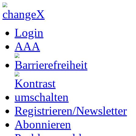
Login
A
A
A
Registrieren/Newsletter
Abonnieren