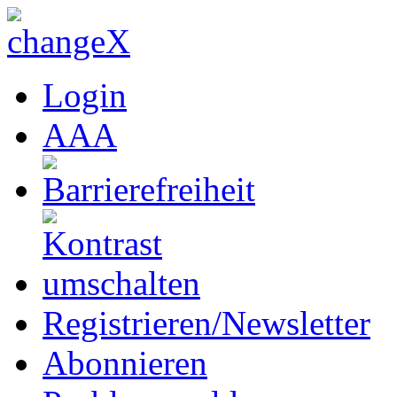
Login
A
A
A
Registrieren/Newsletter
Abonnieren