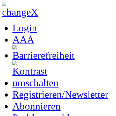
Login
A
A
A
Registrieren/Newsletter
Abonnieren