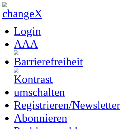
Login
A
A
A
Registrieren/Newsletter
Abonnieren