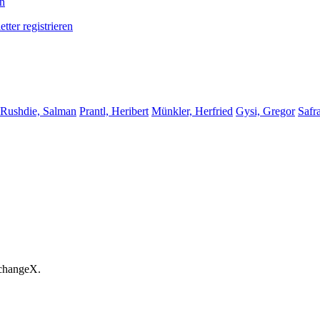
en
tter registrieren
Rushdie, Salman
Prantl, Heribert
Münkler, Herfried
Gysi, Gregor
Safr
 changeX.