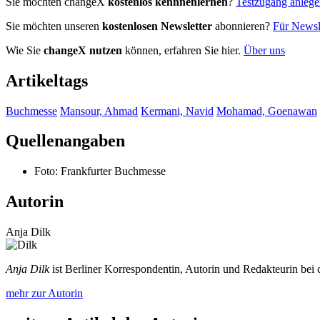
Sie möchten changeX
kostenlos kennnenlernen
?
Testzugang anleg
Sie möchten unseren
kostenlosen Newsletter
abonnieren?
Für Newsle
Wie Sie
changeX nutzen
können, erfahren Sie hier.
Über uns
Artikeltags
Buchmesse
Mansour, Ahmad
Kermani, Navid
Mohamad, Goenawan
Quellenangaben
Foto: Frankfurter Buchmesse
Autorin
Anja Dilk
Anja Dilk
ist Berliner Korrespondentin, Autorin und Redakteurin bei
mehr zur Autorin