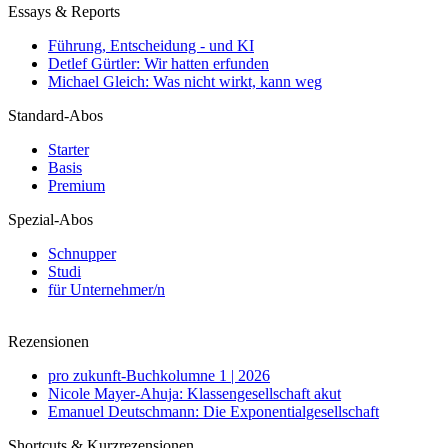
Essays & Reports
Führung, Entscheidung - und KI
Detlef Gürtler: Wir hatten erfunden
Michael Gleich: Was nicht wirkt, kann weg
Standard-Abos
Starter
Basis
Premium
Spezial-Abos
Schnupper
Studi
für Unternehmer/n
Rezensionen
pro zukunft-Buchkolumne 1 | 2026
Nicole Mayer-Ahuja: Klassengesellschaft akut
Emanuel Deutschmann: Die Exponentialgesellschaft
Shortcuts & Kurzrezensionen