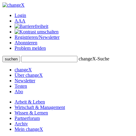
Login
A
A
A
Registrieren/Newsletter
Abonnieren
Problem melden
changeX-Suche
suchen
changeX
Über changeX
Newsletter
Testen
Abo
Arbeit & Leben
Wirtschaft & Management
Wissen & Lernen
Partnerforum
Archiv
Mein changeX