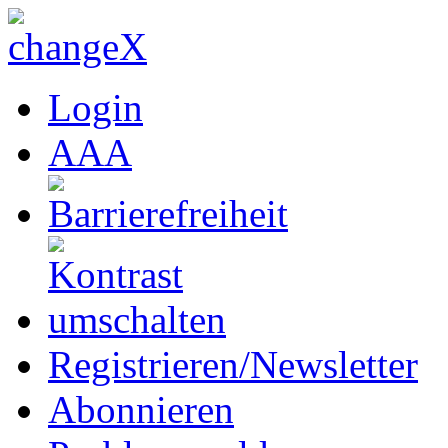
Login
A
A
A
Registrieren/Newsletter
Abonnieren