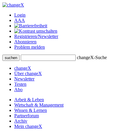
Login
A
A
A
Registrieren/Newsletter
Abonnieren
Problem melden
changeX-Suche
suchen
changeX
Über changeX
Newsletter
Testen
Abo
Arbeit & Leben
Wirtschaft & Management
Wissen & Lernen
Partnerforum
Archiv
Mein changeX