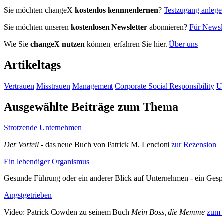
Sie möchten changeX
kostenlos kennnenlernen
?
Testzugang anleg
Sie möchten unseren
kostenlosen Newsletter
abonnieren?
Für Newsle
Wie Sie
changeX nutzen
können, erfahren Sie hier.
Über uns
Artikeltags
Vertrauen
Misstrauen
Management
Corporate Social Responsibility
U
Ausgewählte Beiträge zum Thema
Strotzende Unternehmen
Der Vorteil
- das neue Buch von Patrick M. Lencioni
zur Rezension
Ein lebendiger Organismus
Gesunde Führung oder ein anderer Blick auf Unternehmen - ein Gesp
Angstgetrieben
Video: Patrick Cowden zu seinem Buch
Mein Boss, die Memme
zum 