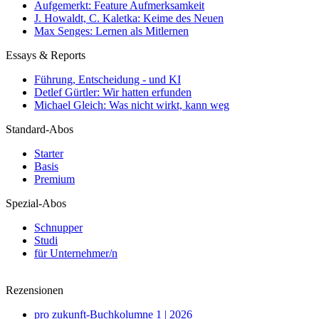
Aufgemerkt: Feature Aufmerksamkeit
J. Howaldt, C. Kaletka: Keime des Neuen
Max Senges: Lernen als Mitlernen
Essays & Reports
Führung, Entscheidung - und KI
Detlef Gürtler: Wir hatten erfunden
Michael Gleich: Was nicht wirkt, kann weg
Standard-Abos
Starter
Basis
Premium
Spezial-Abos
Schnupper
Studi
für Unternehmer/n
Rezensionen
pro zukunft-Buchkolumne 1 | 2026