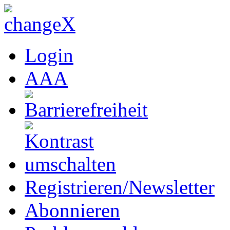
Login
A
A
A
Registrieren/Newsletter
Abonnieren