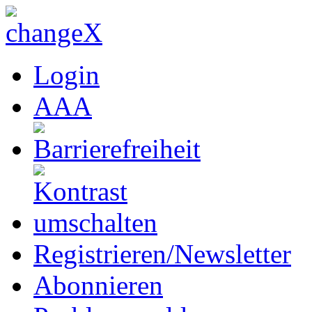
Login
A
A
A
Registrieren/Newsletter
Abonnieren