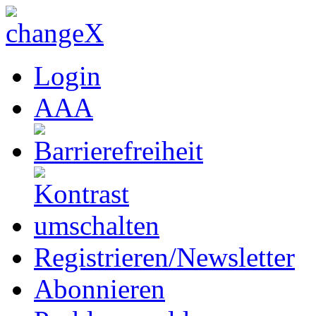
Login
A
A
A
Registrieren/Newsletter
Abonnieren