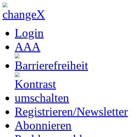
Login
A
A
A
Registrieren/Newsletter
Abonnieren