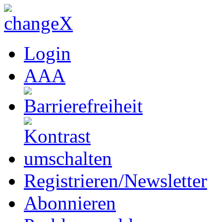
Login
A
A
A
Registrieren/Newsletter
Abonnieren