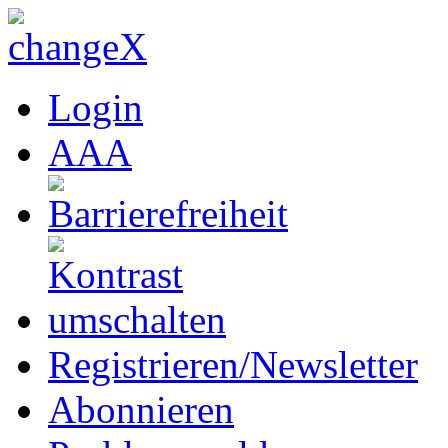
Login
A
A
A
Registrieren/Newsletter
Abonnieren