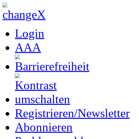
Login
A
A
A
Registrieren/Newsletter
Abonnieren