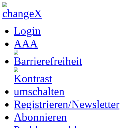
Login
A
A
A
Registrieren/Newsletter
Abonnieren