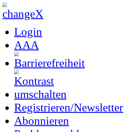
Login
A
A
A
Registrieren/Newsletter
Abonnieren