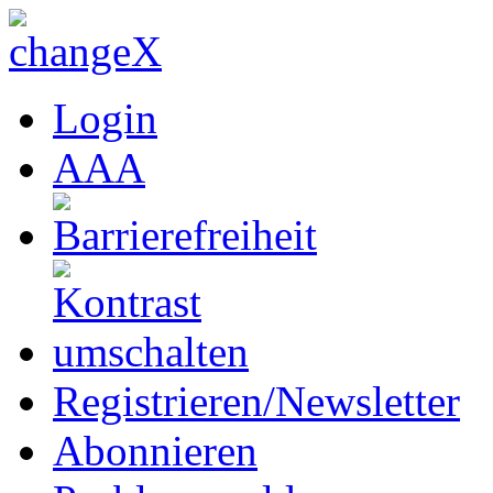
Login
A
A
A
Registrieren/Newsletter
Abonnieren