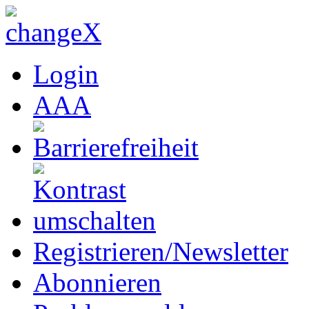
Login
A
A
A
Registrieren/Newsletter
Abonnieren