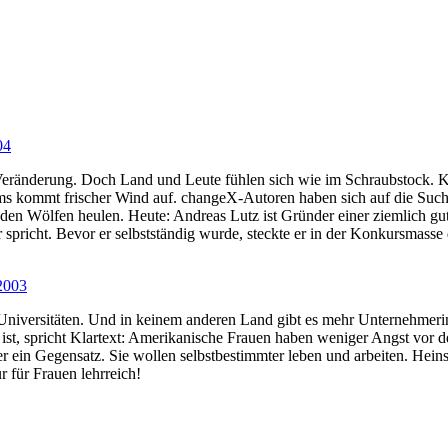
04
eränderung. Doch Land und Leute fühlen sich wie im Schraubstock. Ke
s kommt frischer Wind auf. changeX-Autoren haben sich auf die Such
t den Wölfen heulen. Heute: Andreas Lutz ist Gründer einer ziemlich gu
richt. Bevor er selbstständig wurde, steckte er in der Konkursmass
.2003
niversitäten. Und in keinem anderen Land gibt es mehr Unternehmeri
h ist, spricht Klartext: Amerikanische Frauen haben weniger Angst vor 
 ein Gegensatz. Sie wollen selbstbestimmter leben und arbeiten. Heins 
r für Frauen lehrreich!