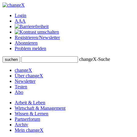
Login
A
A
A
Registrieren/Newsletter
Abonnieren
Problem melden
changeX-Suche
suchen
changeX
Über changeX
Newsletter
Testen
Abo
Arbeit & Leben
Wirtschaft & Management
Wissen & Lernen
Partnerforum
Archiv
Mein changeX