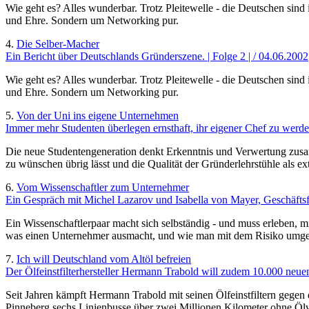
Wie geht es? Alles wunderbar. Trotz Pleitewelle - die Deutschen sin
und Ehre. Sondern um Networking pur.
4.
Die Selber-Macher
Ein Bericht über Deutschlands Gründerszene. | Folge 2 | / 04.06.2002
Wie geht es? Alles wunderbar. Trotz Pleitewelle - die Deutschen sin
und Ehre. Sondern um Networking pur.
5.
Von der Uni ins eigene Unternehmen
Immer mehr Studenten überlegen ernsthaft, ihr eigener Chef zu werde
Die neue Studentengeneration denkt Erkenntnis und Verwertung zusam
zu wünschen übrig lässt und die Qualität der Gründerlehrstühle als ext
6.
Vom Wissenschaftler zum Unternehmer
Ein Gespräch mit Michel Lazarov und Isabella von Mayer, Geschäfts
Ein Wissenschaftlerpaar macht sich selbständig - und muss erleben, 
was einen Unternehmer ausmacht, und wie man mit dem Risiko umgeh
7.
Ich will Deutschland vom Altöl befreien
Der Ölfeinstfilterhersteller Hermann Trabold will zudem 10.000 neue
Seit Jahren kämpft Hermann Trabold mit seinen Ölfeinstfiltern gegen 
Pinneberg sechs Linienbusse über zwei Millionen Kilometer ohne Ölwec