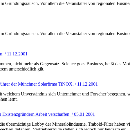
d im Gründungsrausch. Vor allem die Veranstalter von regionalen Busin
d im Gründungsrausch. Vor allem die Veranstalter von regionalen Busin
n. / 11.12.2001
men, nicht mehr als Gegensatz. Science goes Business, heißt das Mott
rem unterschiedlich gilt.
führer der Münchner Solarfirma TiNOX. / 11.12.2001
mit welchem Unverständnis sich Unternehmer und Forscher begegnen, wie
en lernt.
n Existenzgründern Arbeit verschaffen. / 05.01.2001
die übermächtige Lobby der Mineralölindustrie. Trabold-Filter haben vi
hsel gefahren. Vertriebserfolge stellen sich jedoch nur langsam ein.