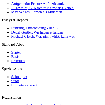
Aufgemerkt: Feature Aufmerksamkeit
J. Howaldt, C. Kaletka: Keime des Neuen
Max Senges: Lernen als Mitlernen
Essays & Reports
Führung, Entscheidung - und KI
Detlef Gürtler: Wir hatten erfunden
Michael Gleich: Was nicht wirkt, kann weg
Standard-Abos
Starter
Basis
Premium
Spezial-Abos
Schnupper
Studi
für Unternehmer/n
Rezensionen