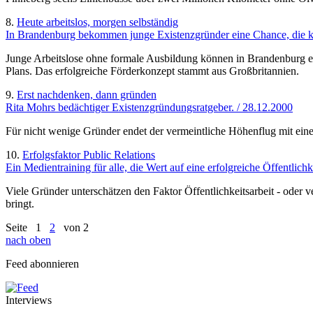
8.
Heute arbeitslos, morgen selbständig
In Brandenburg bekommen junge Existenzgründer eine Chance, die ke
Junge Arbeitslose ohne formale Ausbildung können in Brandenburg ein
Plans. Das erfolgreiche Förderkonzept stammt aus Großbritannien.
9.
Erst nachdenken, dann gründen
Rita Mohrs bedächtiger Existenzgründungsratgeber. / 28.12.2000
Für nicht wenige Gründer endet der vermeintliche Höhenflug mit eine
10.
Erfolgsfaktor Public Relations
Ein Medientraining für alle, die Wert auf eine erfolgreiche Öffentlichk
Viele Gründer unterschätzen den Faktor Öffentlichkeitsarbeit - oder
bringt.
Seite
1
2
von 2
nach oben
Feed abonnieren
Interviews