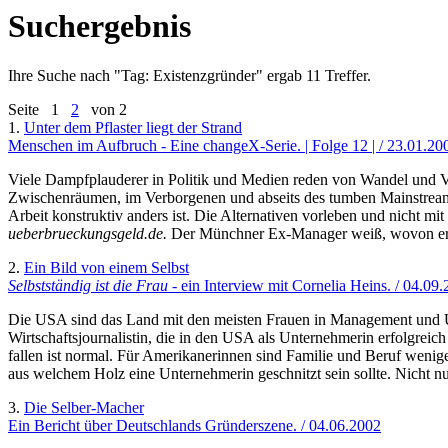
Suchergebnis
Ihre Suche nach "
Tag: Existenzgründer
" ergab 11 Treffer.
Seite
1
2
von 2
1.
Unter dem Pflaster liegt der Strand
Menschen im Aufbruch - Eine changeX-Serie. | Folge 12 | / 23.01.20
Viele Dampfplauderer in Politik und Medien reden von Wandel und V
Zwischenräumen, im Verborgenen und abseits des tumben Mainstream
Arbeit konstruktiv anders ist. Die Alternativen vorleben und nicht mi
ueberbrueckungsgeld.de.
Der Münchner Ex-Manager weiß, wovon er sp
2.
Ein Bild von einem Selbst
Selbstständig ist die Frau
- ein Interview mit Cornelia Heins. / 04.09
Die USA sind das Land mit den meisten Frauen in Management und U
Wirtschaftsjournalistin, die in den USA als Unternehmerin erfolgreic
fallen ist normal. Für Amerikanerinnen sind Familie und Beruf weniger
aus welchem Holz eine Unternehmerin geschnitzt sein sollte. Nicht nu
3.
Die Selber-Macher
Ein Bericht über Deutschlands Gründerszene. / 04.06.2002