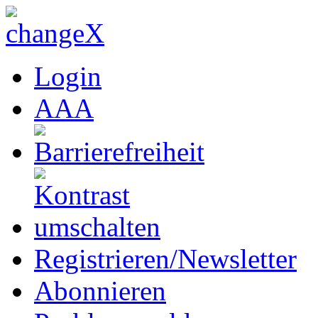
Login
A
A
A
Registrieren/Newsletter
Abonnieren