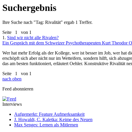
Suchergebnis
Ihre Suche nach "
Tag: Rivalität
" ergab 1 Treffer.
Seite
1
von 1
1.
Sind wir nicht alle Rivalen?
Ein Gespräch mit dem Schweizer Psychotherapeuten Kurt Theodor Oehl
Wer hat mehr Erfolg als der Kollege, wer ist besser im Job, wer hat d
erschöpft sich aber nicht nur im Wetteifern, sondern hilft, sich abzug
das am besten funktioniert, erläutert Oehler. Konstruktive Rivalität 
Seite
1
von 1
nach oben
Feed abonnieren
Interviews
Aufgemerkt: Feature Aufmerksamkeit
J. Howaldt, C. Kaletka: Keime des Neuen
Max Senges: Lernen als Mitlernen