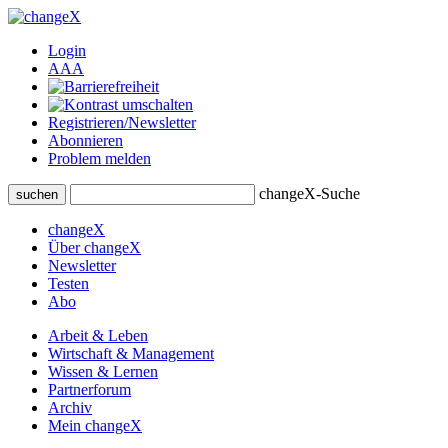
Login
A
A
A
Registrieren/Newsletter
Abonnieren
Problem melden
changeX-Suche
suchen
changeX
Über changeX
Newsletter
Testen
Abo
Arbeit & Leben
Wirtschaft & Management
Wissen & Lernen
Partnerforum
Archiv
Mein changeX