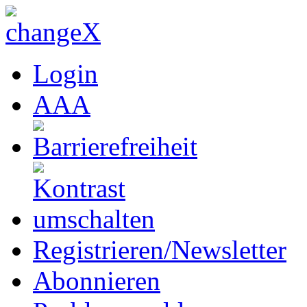
Login
A
A
A
Registrieren/Newsletter
Abonnieren