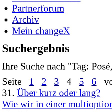
Partnerforum
Archiv
Mein changeX
Suchergebnis
Ihre Suche nach "
Tag: Posé,
Seite
1
2
3
4
5
6
vo
31.
Über kurz oder lang?
Wie wir in einer multioption