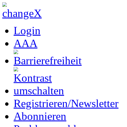
Login
A
A
A
Registrieren/Newsletter
Abonnieren