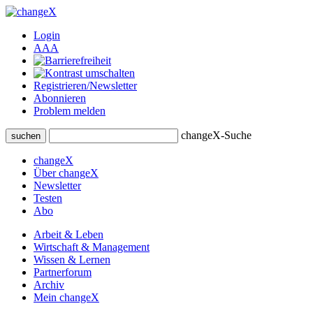
Login
A
A
A
Registrieren/Newsletter
Abonnieren
Problem melden
changeX-Suche
suchen
changeX
Über changeX
Newsletter
Testen
Abo
Arbeit & Leben
Wirtschaft & Management
Wissen & Lernen
Partnerforum
Archiv
Mein changeX