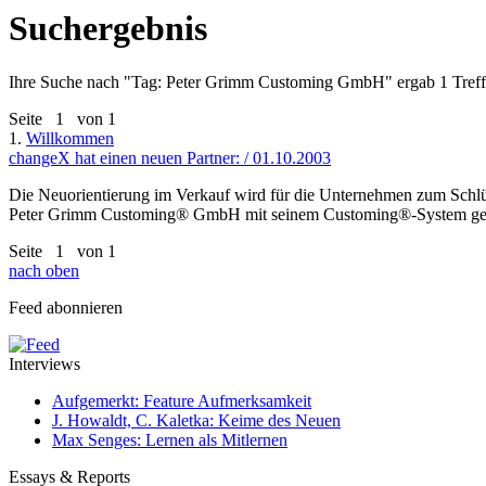
Suchergebnis
Ihre Suche nach "
Tag: Peter Grimm Customing GmbH
" ergab 1 Treff
Seite
1
von 1
1.
Willkommen
changeX hat einen neuen Partner: / 01.10.2003
Die Neuorientierung im Verkauf wird für die Unternehmen zum Schlüsse
Peter Grimm Customing® GmbH mit seinem Customing®-System ges
Seite
1
von 1
nach oben
Feed abonnieren
Interviews
Aufgemerkt: Feature Aufmerksamkeit
J. Howaldt, C. Kaletka: Keime des Neuen
Max Senges: Lernen als Mitlernen
Essays & Reports