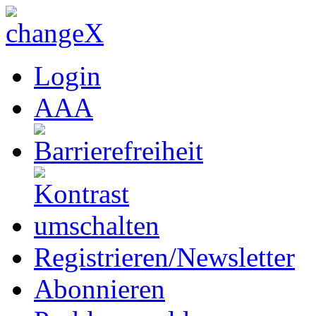
Login
A
A
A
Registrieren/Newsletter
Abonnieren