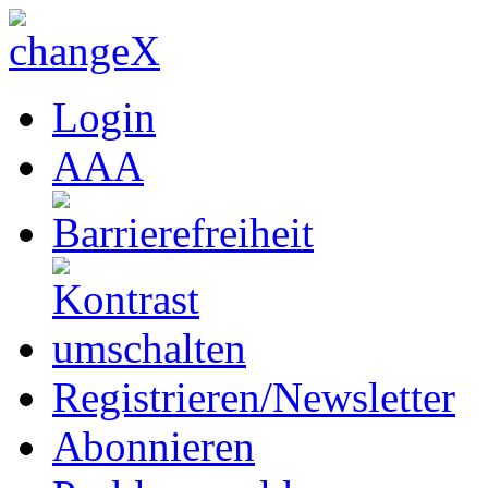
Login
A
A
A
Registrieren/Newsletter
Abonnieren