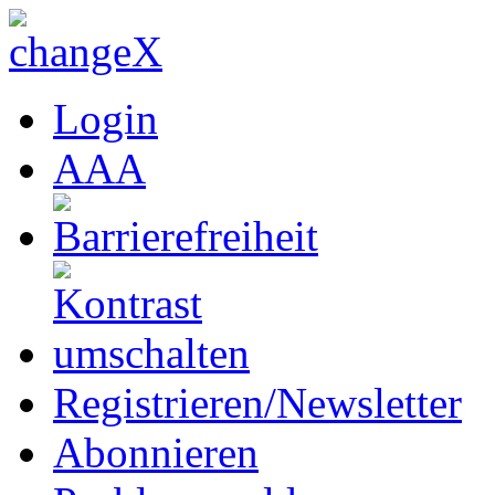
Login
A
A
A
Registrieren/Newsletter
Abonnieren