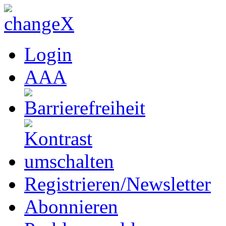
Login
A
A
A
Registrieren/Newsletter
Abonnieren