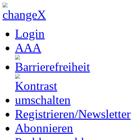
Login
A
A
A
Registrieren/Newsletter
Abonnieren