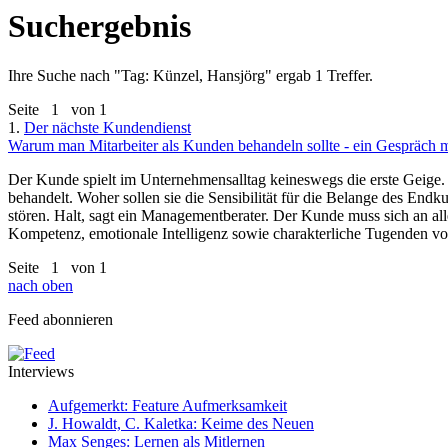
Suchergebnis
Ihre Suche nach "
Tag: Künzel, Hansjörg
" ergab 1 Treffer.
Seite
1
von 1
1.
Der nächste Kundendienst
Warum man Mitarbeiter als Kunden behandeln sollte - ein Gespräch m
Der Kunde spielt im Unternehmensalltag keineswegs die erste Geige. 
behandelt. Woher sollen sie die Sensibilität für die Belange des En
stören. Halt, sagt ein Managementberater. Der Kunde muss sich an a
Kompetenz, emotionale Intelligenz sowie charakterliche Tugenden v
Seite
1
von 1
nach oben
Feed abonnieren
Interviews
Aufgemerkt: Feature Aufmerksamkeit
J. Howaldt, C. Kaletka: Keime des Neuen
Max Senges: Lernen als Mitlernen