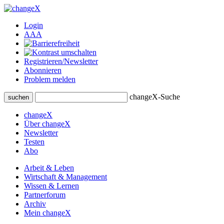
Login
A
A
A
Registrieren/Newsletter
Abonnieren
Problem melden
changeX-Suche
suchen
changeX
Über changeX
Newsletter
Testen
Abo
Arbeit & Leben
Wirtschaft & Management
Wissen & Lernen
Partnerforum
Archiv
Mein changeX