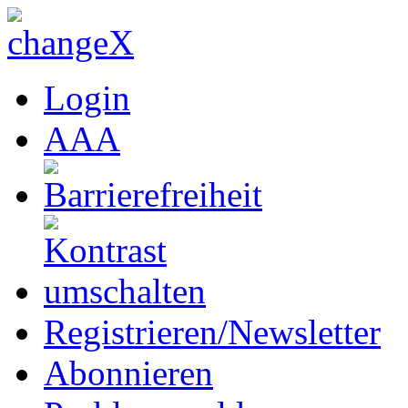
Login
A
A
A
Registrieren/Newsletter
Abonnieren