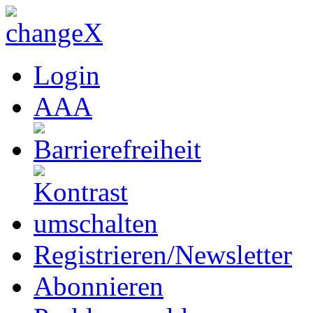
Login
A
A
A
Registrieren/Newsletter
Abonnieren