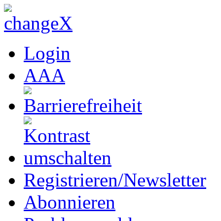
Login
A
A
A
Registrieren/Newsletter
Abonnieren