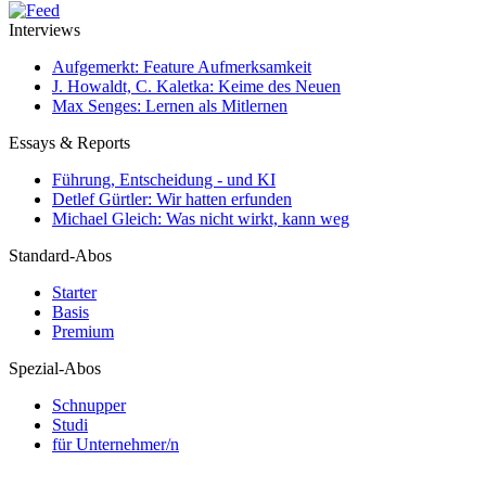
Interviews
Aufgemerkt: Feature Aufmerksamkeit
J. Howaldt, C. Kaletka: Keime des Neuen
Max Senges: Lernen als Mitlernen
Essays & Reports
Führung, Entscheidung - und KI
Detlef Gürtler: Wir hatten erfunden
Michael Gleich: Was nicht wirkt, kann weg
Standard-Abos
Starter
Basis
Premium
Spezial-Abos
Schnupper
Studi
für Unternehmer/n