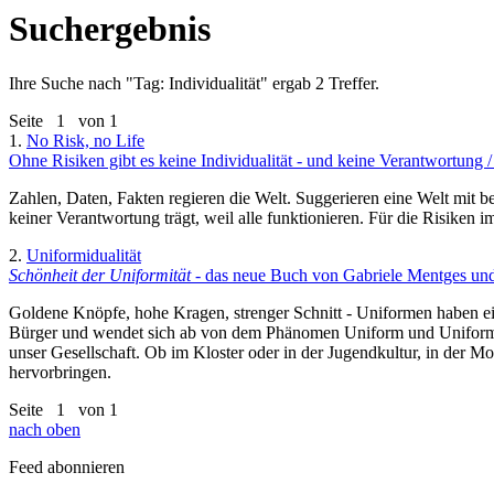
Suchergebnis
Ihre Suche nach "
Tag: Individualität
" ergab 2 Treffer.
Seite
1
von 1
1.
No Risk, no Life
Ohne Risiken gibt es keine Individualität - und keine Verantwortung 
Zahlen, Daten, Fakten regieren die Welt. Suggerieren eine Welt mit b
keiner Verantwortung trägt, weil alle funktionieren. Für die Risike
2.
Uniformidualität
Schönheit der Uniformität
- das neue Buch von Gabriele Mentges und 
Goldene Knöpfe, hohe Kragen, strenger Schnitt - Uniformen haben einen
Bürger und wendet sich ab von dem Phänomen Uniform und Uniformität.
unser Gesellschaft. Ob im Kloster oder in der Jugendkultur, in der M
hervorbringen.
Seite
1
von 1
nach oben
Feed abonnieren