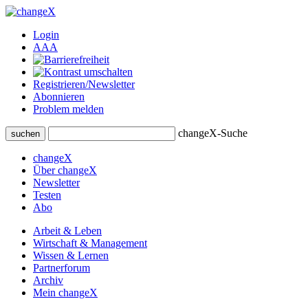
Login
A
A
A
Registrieren/Newsletter
Abonnieren
Problem melden
changeX-Suche
suchen
changeX
Über changeX
Newsletter
Testen
Abo
Arbeit & Leben
Wirtschaft & Management
Wissen & Lernen
Partnerforum
Archiv
Mein changeX