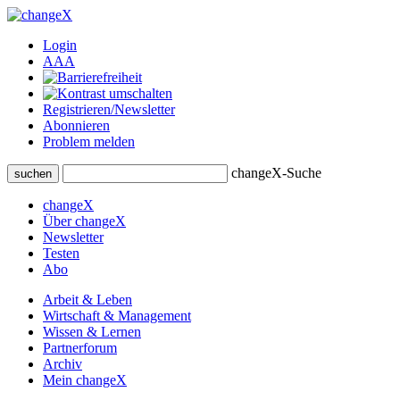
Login
A
A
A
Registrieren/Newsletter
Abonnieren
Problem melden
changeX-Suche
suchen
changeX
Über changeX
Newsletter
Testen
Abo
Arbeit & Leben
Wirtschaft & Management
Wissen & Lernen
Partnerforum
Archiv
Mein changeX