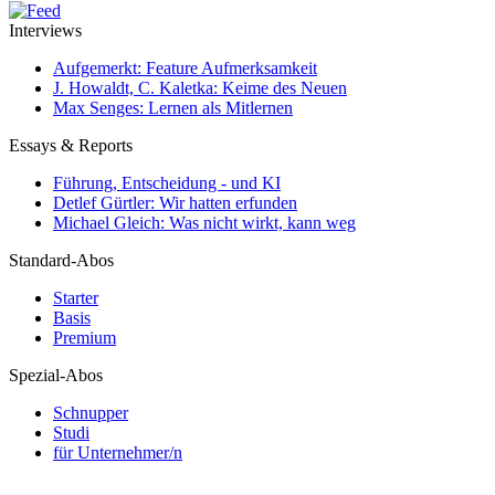
Interviews
Aufgemerkt: Feature Aufmerksamkeit
J. Howaldt, C. Kaletka: Keime des Neuen
Max Senges: Lernen als Mitlernen
Essays & Reports
Führung, Entscheidung - und KI
Detlef Gürtler: Wir hatten erfunden
Michael Gleich: Was nicht wirkt, kann weg
Standard-Abos
Starter
Basis
Premium
Spezial-Abos
Schnupper
Studi
für Unternehmer/n