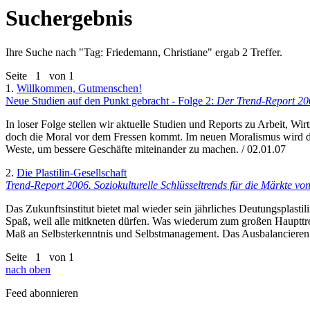
Suchergebnis
Ihre Suche nach "
Tag: Friedemann, Christiane
" ergab 2 Treffer.
Seite
1
von 1
1.
Willkommen, Gutmenschen!
Neue Studien auf den Punkt gebracht - Folge 2:
Der Trend-Report 200
In loser Folge stellen wir aktuelle Studien und Reports zu Arbeit, W
doch die Moral vor dem Fressen kommt. Im neuen Moralismus wird 
Weste, um bessere Geschäfte miteinander zu machen. / 02.01.07
2.
Die Plastilin-Gesellschaft
Trend-Report 2006. Soziokulturelle Schlüsseltrends für die Märkte v
Das Zukunftsinstitut bietet mal wieder sein jährliches Deutungsplas
Spaß, weil alle mitkneten dürfen. Was wiederum zum großen Haupttrend
Maß an Selbsterkenntnis und Selbstmanagement. Das Ausbalancieren
Seite
1
von 1
nach oben
Feed abonnieren