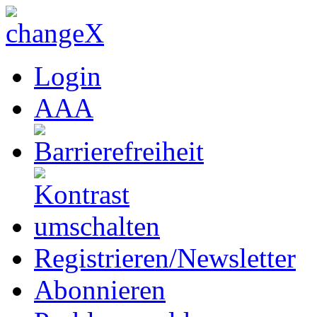
Login
A
A
A
Registrieren/Newsletter
Abonnieren