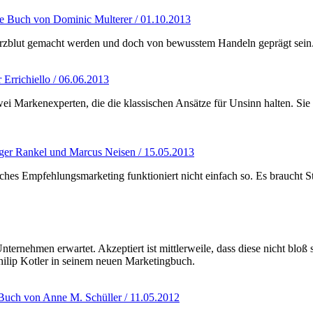
e Buch von Dominic Multerer / 01.10.2013
erzblut gemacht werden und doch von bewusstem Handeln geprägt sei
Errichiello / 06.06.2013
ei Markenexperten, die die klassischen Ansätze für Unsinn halten. S
ger Rankel und Marcus Neisen / 15.05.2013
hes Empfehlungsmarketing funktioniert nicht einfach so. Es braucht S
ternehmen erwartet. Akzeptiert ist mittlerweile, dass diese nicht blo
hilip Kotler in seinem neuen Marketingbuch.
Buch von Anne M. Schüller / 11.05.2012