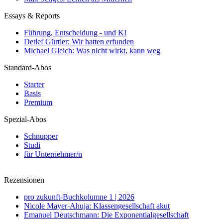
Essays & Reports
Führung, Entscheidung - und KI
Detlef Gürtler: Wir hatten erfunden
Michael Gleich: Was nicht wirkt, kann weg
Standard-Abos
Starter
Basis
Premium
Spezial-Abos
Schnupper
Studi
für Unternehmer/n
Rezensionen
pro zukunft-Buchkolumne 1 | 2026
Nicole Mayer-Ahuja: Klassengesellschaft akut
Emanuel Deutschmann: Die Exponentialgesellschaft