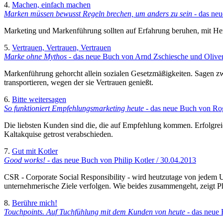
4.
Machen, einfach machen
Marken müssen bewusst Regeln brechen, um anders zu sein
- das neu
Marketing und Markenführung sollten auf Erfahrung beruhen, mit H
5.
Vertrauen, Vertrauen, Vertrauen
Marke ohne Mythos
- das neue Buch von Arnd Zschiesche und Oliver 
Markenführung gehorcht allein sozialen Gesetzmäßigkeiten. Sagen zw
transportieren, wegen der sie Vertrauen genießt.
6.
Bitte weitersagen
So funktioniert Empfehlungsmarketing heute
- das neue Buch von Ro
Die liebsten Kunden sind die, die auf Empfehlung kommen. Erfolgreic
Kaltakquise getrost verabschieden.
7.
Gut mit Kotler
Good works!
- das neue Buch von Philip Kotler / 30.04.2013
CSR - Corporate Social Responsibility - wird heutzutage von jedem Un
unternehmerische Ziele verfolgen. Wie beides zusammengeht, zeigt P
8.
Berühre mich!
Touchpoints. Auf Tuchfühlung mit dem Kunden von heute
- das neue 