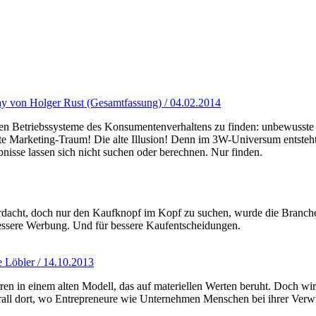
say von Holger Rust (Gesamtfassung) / 04.02.2014
ten Betriebssysteme des Konsumentenverhaltens zu finden: unbewusste 
alte Marketing-Traum! Die alte Illusion! Denn im 3W-Universum entste
sse lassen sich nicht suchen oder berechnen. Nur finden.
acht, doch nur den Kaufknopf im Kopf zu suchen, wurde die Branche a
 bessere Werbung. Und für bessere Kaufentscheidungen.
 Löbler / 14.10.2013
ren in einem alten Modell, das auf materiellen Werten beruht. Doch
rall dort, wo Entrepreneure wie Unternehmen Menschen bei ihrer Verwi