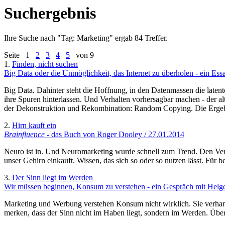
Suchergebnis
Ihre Suche nach "
Tag: Marketing
" ergab 84 Treffer.
Seite
1
2
3
4
5
von 9
1.
Finden, nicht suchen
Big Data oder die Unmöglichkeit, das Internet zu überholen - ein Es
Big Data. Dahinter steht die Hoffnung, in den Datenmassen die laten
ihre Spuren hinterlassen. Und Verhalten vorhersagbar machen - der 
der Dekonstruktion und Rekombination: Random Copying. Die Ergebni
2.
Hirn kauft ein
Brainfluence
- das Buch von Roger Dooley / 27.01.2014
Neuro ist in. Und Neuromarketing wurde schnell zum Trend. Den Verd
unser Gehirn einkauft. Wissen, das sich so oder so nutzen lässt. Für
3.
Der Sinn liegt im Werden
Wir müssen beginnen, Konsum zu verstehen - ein Gespräch mit Helge
Marketing und Werbung verstehen Konsum nicht wirklich. Sie verhar
merken, dass der Sinn nicht im Haben liegt, sondern im Werden. Übe