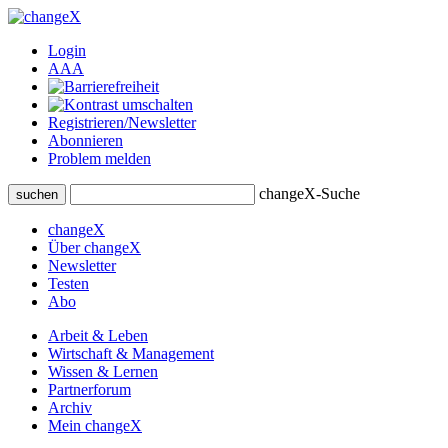
Login
A
A
A
Registrieren/Newsletter
Abonnieren
Problem melden
changeX-Suche
suchen
changeX
Über changeX
Newsletter
Testen
Abo
Arbeit & Leben
Wirtschaft & Management
Wissen & Lernen
Partnerforum
Archiv
Mein changeX