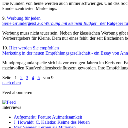
Die Kunden von heute werden auch immer schwieriger. Und das Social
kundenzentrierten Marketings.
9.
Werbung für jeden
Serie Gründergeist 26:
Werbung mit kleinem Budget
- der Ratgeber f
Werbung muss nicht teuer sein. Neben der klassischen Werbung gibt es 
Werberatgebers für Kleine. Dem nur eines fehlt: der seit Erscheinen
10.
Hier werden Sie empfohlen
Marketing in der neuen Empfehlungsgesellschaft - ein Essay von Ann
Mundpropaganda spielte sich bis vor wenigen Jahren im Kreis von Fam
machtvollen Kaufverhaltensbeeinflussern geworden. Ihre Empfehlung 
Seite
1
2
3
4
5
von 9
nach oben
Feed abonnieren
Interviews
Aufgemerkt: Feature Aufmerksamkeit
J. Howaldt, C. Kaletka: Keime des Neuen
Max Senges: Lernen als Mitlernen